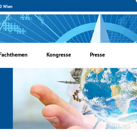
30 Wien
+43 664 9266046
office@oerv.at
Login
Fachthemen
Kongresse
Presse