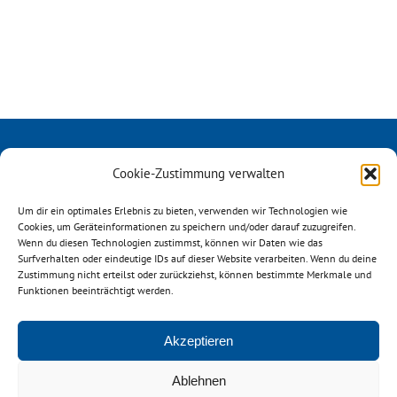
Cookie-Zustimmung verwalten
Um dir ein optimales Erlebnis zu bieten, verwenden wir Technologien wie
Cookies, um Geräteinformationen zu speichern und/oder darauf zuzugreifen.
Wenn du diesen Technologien zustimmst, können wir Daten wie das
Surfverhalten oder eindeutige IDs auf dieser Website verarbeiten. Wenn du deine
Österreichischer ReiseVerband
Zustimmung nicht erteilst oder zurückziehst, können bestimmte Merkmale und
Mechelgasse 1/3
Funktionen beeinträchtigt werden.
A-1030 Wien
Akzeptieren
+43 664 9266046
office@oerv.at
Ablehnen