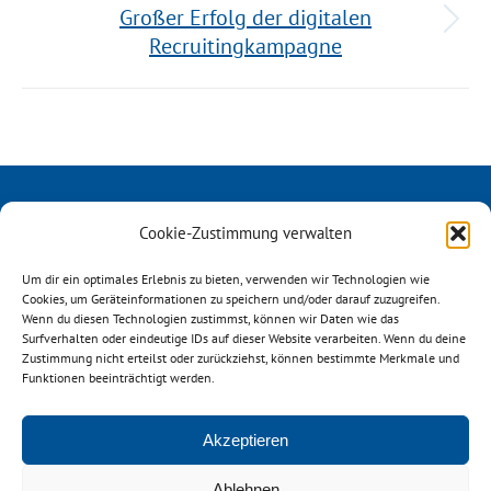
Großer Erfolg der digitalen
Recruitingkampagne
Cookie-Zustimmung verwalten
Um dir ein optimales Erlebnis zu bieten, verwenden wir Technologien wie
Cookies, um Geräteinformationen zu speichern und/oder darauf zuzugreifen.
Wenn du diesen Technologien zustimmst, können wir Daten wie das
Surfverhalten oder eindeutige IDs auf dieser Website verarbeiten. Wenn du deine
Österreichischer ReiseVerband
Zustimmung nicht erteilst oder zurückziehst, können bestimmte Merkmale und
Mechelgasse 1/3
Funktionen beeinträchtigt werden.
A-1030 Wien
Akzeptieren
+43 664 9266046
office@oerv.at
Ablehnen