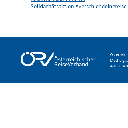
Solidaritätsaktion #verschiebdeinereise
Österreich
Mechelgas
A-1030 Wi