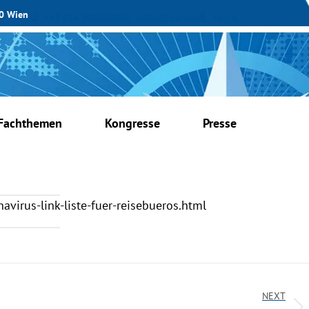
30 Wien
+43 664 9266046
office@oerv.at
Login
Fachthemen
Kongresse
Presse
avirus-link-liste-fuer-reisebueros.html
NEXT