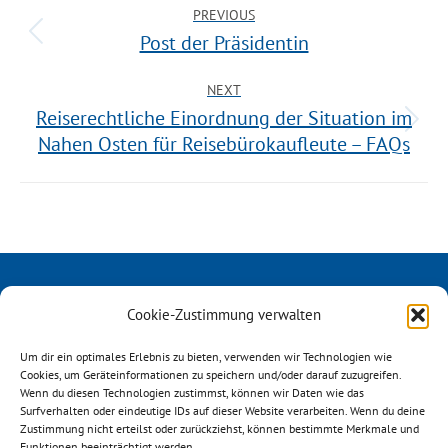
PREVIOUS
Post der Präsidentin
NEXT
Reiserechtliche Einordnung der Situation im
Nahen Osten für Reisebürokaufleute – FAQs
Cookie-Zustimmung verwalten
Um dir ein optimales Erlebnis zu bieten, verwenden wir Technologien wie
Cookies, um Geräteinformationen zu speichern und/oder darauf zuzugreifen.
Wenn du diesen Technologien zustimmst, können wir Daten wie das
Surfverhalten oder eindeutige IDs auf dieser Website verarbeiten. Wenn du deine
Österreichischer ReiseVerband
Zustimmung nicht erteilst oder zurückziehst, können bestimmte Merkmale und
Mechelgasse 1/3
Funktionen beeinträchtigt werden.